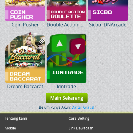
Coin Pusher
Double Action Roulette
Sicbo IDNArcade
Dream Baccarat
Idntrade
Main Sekarang
Belum Punya Akun!
Daftar Gratis!
Tentang kami
Cara Betting
Mobile
Link Dewacash