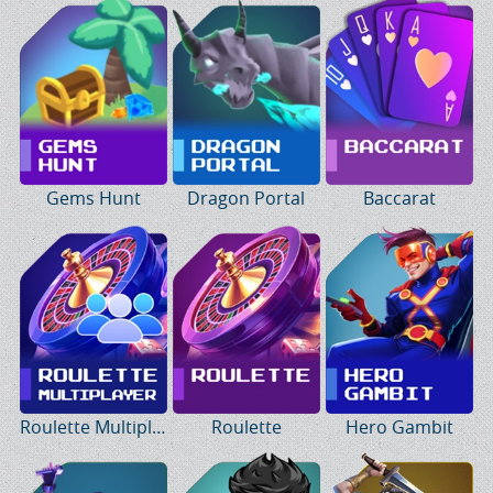
Arcade
Promosi
Referral
Gems Hunt
Dragon Portal
Baccarat
VIP
Member
Lainnya
VERSI DESKTOP
©
DEWACASH
Situs
Website
Roulette Multiplayer
Roulette
Hero Gambit
Bandar
Agen
Taruhan