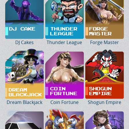
Judi
Bola
Online.
Hak
Cipta
Dilindungi.
DJ Cakes
Thunder League
Forge Master
Coin Fortune
Shogun Empire
Dream Blackjack