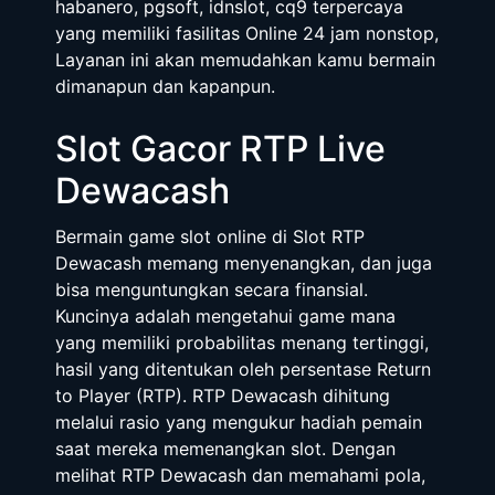
habanero, pgsoft, idnslot, cq9 terpercaya
yang memiliki fasilitas Online 24 jam nonstop,
Layanan ini akan memudahkan kamu bermain
dimanapun dan kapanpun.
Slot Gacor RTP Live
Dewacash
Bermain game slot online di Slot RTP
Dewacash memang menyenangkan, dan juga
bisa menguntungkan secara finansial.
Kuncinya adalah mengetahui game mana
yang memiliki probabilitas menang tertinggi,
hasil yang ditentukan oleh persentase Return
to Player (RTP). RTP Dewacash dihitung
melalui rasio yang mengukur hadiah pemain
saat mereka memenangkan slot. Dengan
melihat RTP Dewacash dan memahami pola,