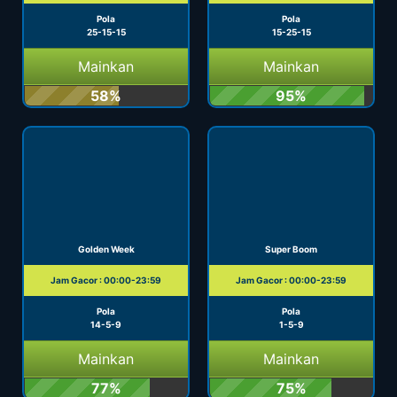
Pola
Pola
25-15-15
15-25-15
Mainkan
Mainkan
58%
95%
Golden Week
Super Boom
Jam Gacor : 00:00-23:59
Jam Gacor : 00:00-23:59
Pola
Pola
14-5-9
1-5-9
Mainkan
Mainkan
77%
75%