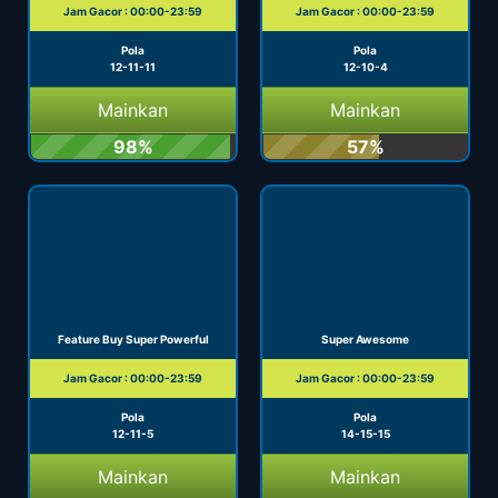
Jam Gacor : 00:00-23:59
Jam Gacor : 00:00-23:59
Pola
Pola
12-11-11
12-10-4
Mainkan
Mainkan
98%
57%
Feature Buy Super Powerful
Super Awesome
Jam Gacor : 00:00-23:59
Jam Gacor : 00:00-23:59
Pola
Pola
12-11-5
14-15-15
Mainkan
Mainkan