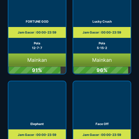
FORTUNE GOD
Lucky Crush
Jam Gacor : 00:00-23:59
Jam Gacor : 00:00-23:59
Pola
Pola
12-7-7
5-15-2
Mainkan
Mainkan
91%
96%
Elephant
Face Off
Jam Gacor : 00:00-23:59
Jam Gacor : 00:00-23:59