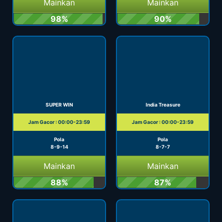
Mainkan
Mainkan
98%
90%
SUPER WIN
India Treasure
Jam Gacor : 00:00-23:59
Jam Gacor : 00:00-23:59
Pola
Pola
8-9-14
8-7-7
Mainkan
Mainkan
88%
87%